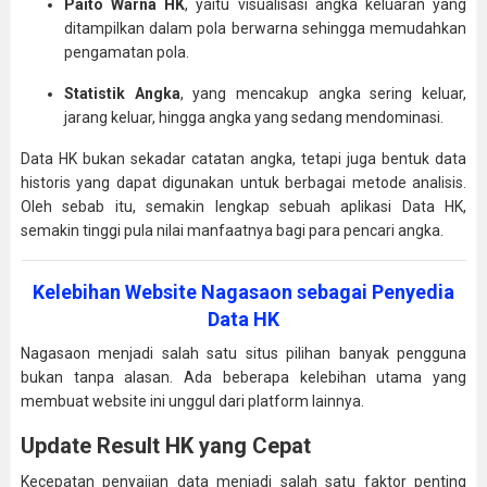
Paito Warna HK
, yaitu visualisasi angka keluaran yang
ditampilkan dalam pola berwarna sehingga memudahkan
pengamatan pola.
Statistik Angka
, yang mencakup angka sering keluar,
jarang keluar, hingga angka yang sedang mendominasi.
Data HK bukan sekadar catatan angka, tetapi juga bentuk data
historis yang dapat digunakan untuk berbagai metode analisis.
Oleh sebab itu, semakin lengkap sebuah aplikasi Data HK,
semakin tinggi pula nilai manfaatnya bagi para pencari angka.
Kelebihan Website Nagasaon sebagai Penyedia
Data HK
Nagasaon menjadi salah satu situs pilihan banyak pengguna
bukan tanpa alasan. Ada beberapa kelebihan utama yang
membuat website ini unggul dari platform lainnya.
Update Result HK yang Cepat
Kecepatan penyajian data menjadi salah satu faktor penting