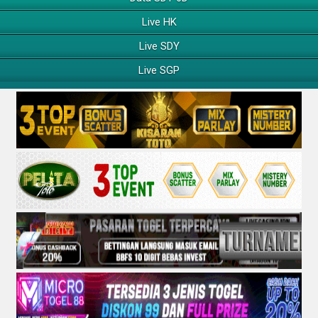
Live HK
Live SDY
Live SGP