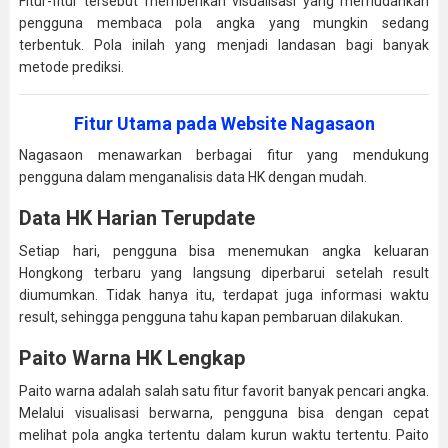
Fitur-fitur tersebut memberikan visualisasi yang memudahkan
pengguna membaca pola angka yang mungkin sedang
terbentuk. Pola inilah yang menjadi landasan bagi banyak
metode prediksi.
Fitur Utama pada Website Nagasaon
Nagasaon menawarkan berbagai fitur yang mendukung
pengguna dalam menganalisis data HK dengan mudah.
Data HK Harian Terupdate
Setiap hari, pengguna bisa menemukan angka keluaran
Hongkong terbaru yang langsung diperbarui setelah result
diumumkan. Tidak hanya itu, terdapat juga informasi waktu
result, sehingga pengguna tahu kapan pembaruan dilakukan.
Paito Warna HK Lengkap
Paito warna adalah salah satu fitur favorit banyak pencari angka.
Melalui visualisasi berwarna, pengguna bisa dengan cepat
melihat pola angka tertentu dalam kurun waktu tertentu. Paito